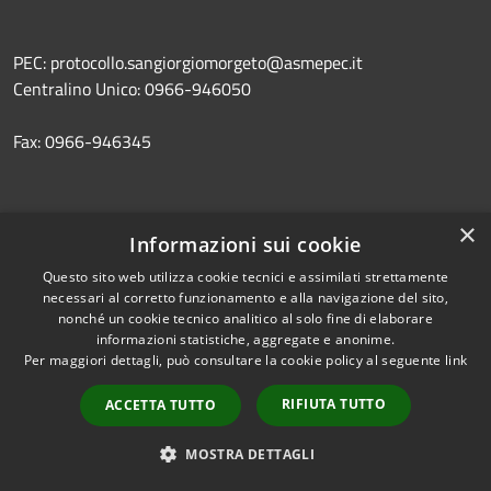
PEC: protocollo.sangiorgiomorgeto@asmepec.it
Centralino Unico: 0966-946050
Fax: 0966-946345
×
Prenotazione appuntamento
Informazioni sui cookie
Segnalazione disservizio
Questo sito web utilizza cookie tecnici e assimilati strettamente
necessari al corretto funzionamento e alla navigazione del sito,
Leggi le FAQ
nonché un cookie tecnico analitico al solo fine di elaborare
informazioni statistiche, aggregate e anonime.
Richiesta assistenza
Per maggiori dettagli, può consultare la cookie policy al seguente
link
RIFIUTA TUTTO
ACCETTA TUTTO
Amministrazione trasparente
MOSTRA DETTAGLI
Albo Pretorio