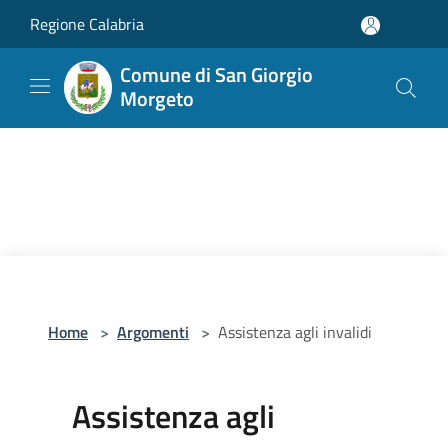
Salta al contenuto principale
Regione Calabria
Comune di San Giorgio
Morgeto
Home
>
Argomenti
>
Assistenza agli invalidi
Assistenza agli