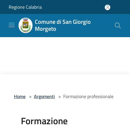
Salta al contenuto principale
Regione Calabria
Comune di San Giorgio
Morgeto
Home
>
Argomenti
>
Formazione professionale
Formazione