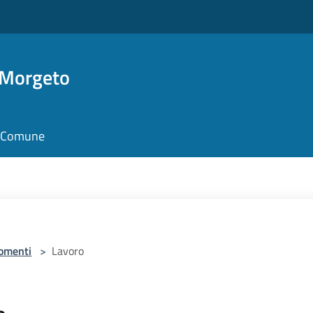
 Morgeto
il Comune
omenti
>
Lavoro