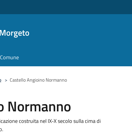
 Morgeto
il Comune
o
>
Castello Angioino Normanno
no Normanno
icazione costruita nel IX-X secolo sulla cima di
o.