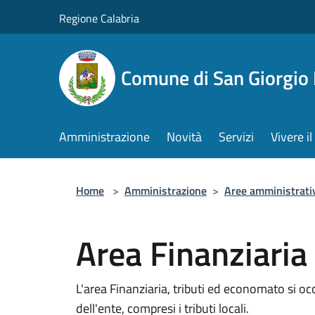
Salta al contenuto principale
Regione Calabria
Comune di San Giorgio
Amministrazione
Novità
Servizi
Vivere 
Home
>
Amministrazione
>
Aree amministrati
Area Finanziaria 
L'area Finanziaria, tributi ed economato si oc
dell'ente, compresi i tributi locali.