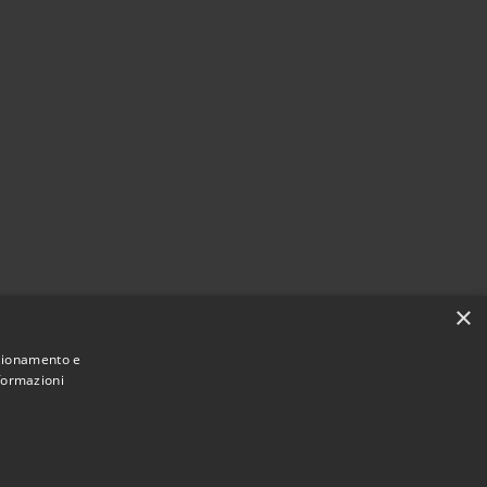
×
nzionamento e
nformazioni
Municipium
Accesso
 San Giorgio Morgeto • Powered by
•