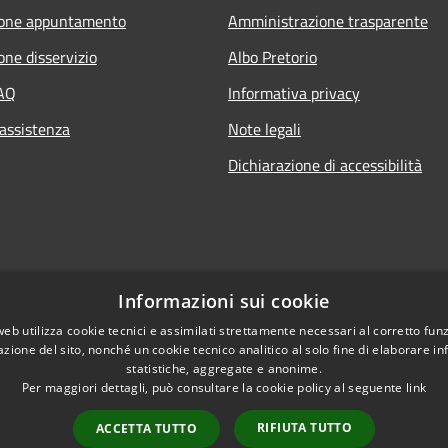
ione appuntamento
Amministrazione trasparente
one disservizio
Albo Pretorio
FAQ
Informativa privacy
 assistenza
Note legali
Dichiarazione di accessibilità
Informazioni sui cookie
web utilizza cookie tecnici e assimilati strettamente necessari al corretto fu
azione del sito, nonché un cookie tecnico analitico al solo fine di elaborare i
statistiche, aggregate e anonime.
Per maggiori dettagli, può consultare la cookie policy al seguente
link
RIFIUTA TUTTO
ACCETTA TUTTO
l sito
Copyright © 2026 • Comune di
Extranet