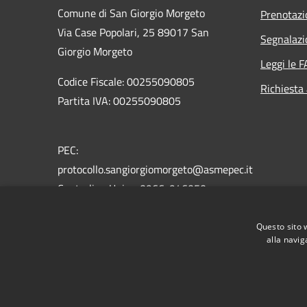
Comune di San Giorgio Morgeto
Prenotaz
Via Case Popolari, 25 89017 San
Segnalazi
Giorgio Morgeto
Leggi le 
Codice Fiscale: 00255090805
Richiesta
Partita IVA: 00255090805
PEC:
protocollo.sangiorgiomorgeto@asmepec.it
Centralino Unico: 0966-946050
Fax: 0966-946345
Questo sito 
alla navig
RSS
Accessibilità
Privacy
Cookie
Mappa de