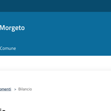
 Morgeto
il Comune
omenti
>
Bilancio