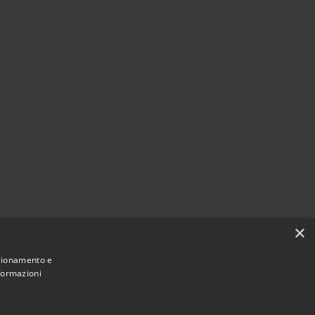
×
nzionamento e
nformazioni