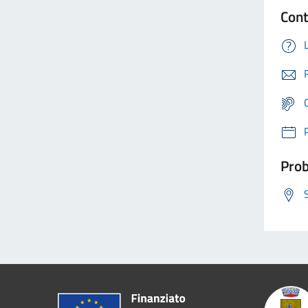
Cont
Prob