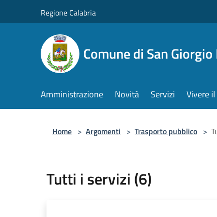
Salta al contenuto principale
Regione Calabria
Comune di San Giorgio
Amministrazione
Novità
Servizi
Vivere 
Home
>
Argomenti
>
Trasporto pubblico
>
Tu
Tutti i servizi (6)