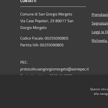
CONTATTI
Comune di San Giorgio Morgeto
Prenotaz
Via Case Popolari, 25 89017 San
Segnalazi
Giorgio Morgeto
Leggi le 
Codice Fiscale: 00255090805
Richiesta
Partita IVA: 00255090805
PEC:
protocollo.sangiorgiomorgeto@asmepec.it
Centralino Unico: 0966-946050
Fax: 0966-946345
Questo sito 
alla navig