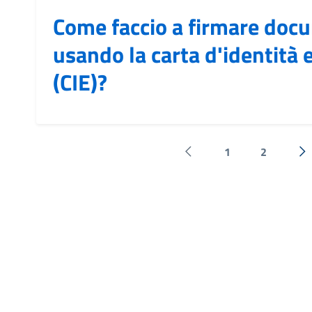
Come faccio a firmare doc
usando la carta d'identità 
(CIE)?
1
2
Pagina precedente
Su