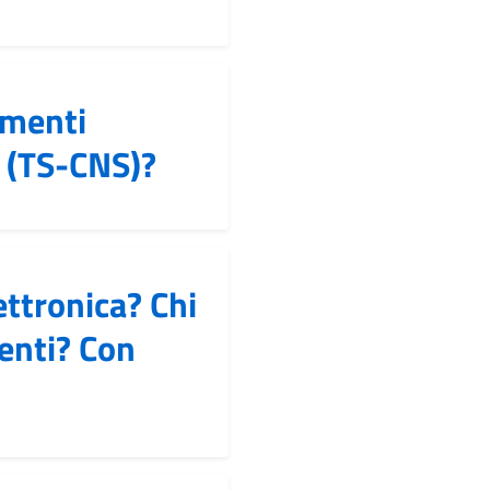
umenti
a (TS-CNS)?
ttronica? Chi
enti? Con