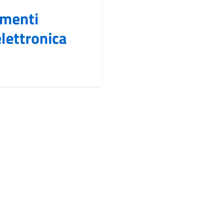
umenti
elettronica
ccessiva »