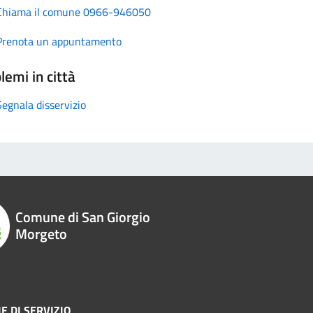
Chiama il comune 0966-946050
Prenota un appuntamento
lemi in città
Segnala disservizio
Comune di San Giorgio
Morgeto
E DI SERVIZIO