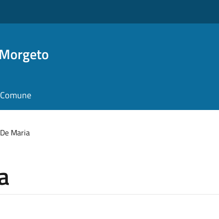
 Morgeto
il Comune
 De Maria
a