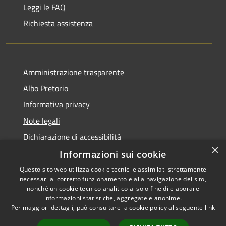
Leggi le FAQ
Richiesta assistenza
Amministrazione trasparente
Albo Pretorio
Informativa privacy
Note legali
Dichiarazione di accessibilità
×
Informazioni sui cookie
Questo sito web utilizza cookie tecnici e assimilati strettamente
necessari al corretto funzionamento e alla navigazione del sito,
RSS
Copyright © 2026 • Comune di
nonché un cookie tecnico analitico al solo fine di elaborare
Accessibilità
informazioni statistiche, aggregate e anonime.
San Giorgio Morgeto •
Per maggiori dettagli, può consultare la cookie policy al seguente
link
Privacy
Municipium
Powered by
•
Cookie
Accesso redazione