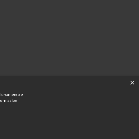
×
nzionamento e
nformazioni
Municipium
Accesso
 San Giorgio Morgeto • Powered by
•
redazione