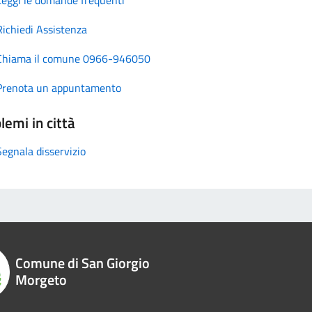
Richiedi Assistenza
Chiama il comune 0966-946050
Prenota un appuntamento
lemi in città
Segnala disservizio
Comune di San Giorgio
Morgeto