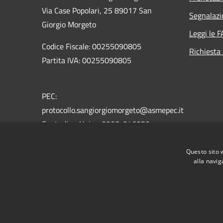
Via Case Popolari, 25 89017 San
Segnalazi
Giorgio Morgeto
Leggi le 
Codice Fiscale: 00255090805
Richiesta
Partita IVA: 00255090805
PEC:
protocollo.sangiorgiomorgeto@asmepec.it
Centralino Unico: 0966-946050
Fax: 0966-946345
Questo sito 
alla navig
RSS
Accessibilità
Privacy
Cookie
Mappa de