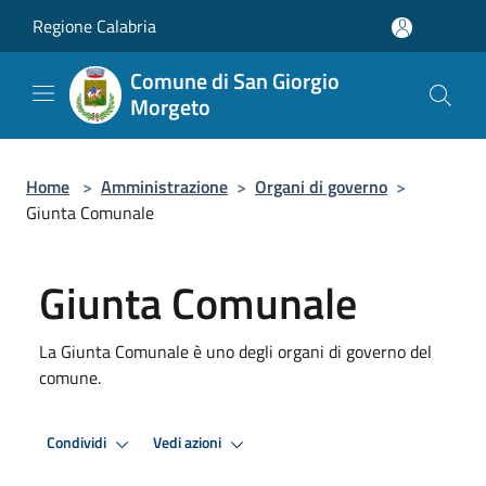
Salta al contenuto principale
Regione Calabria
Comune di San Giorgio
Morgeto
Home
>
Amministrazione
>
Organi di governo
>
Giunta Comunale
Giunta Comunale
La Giunta Comunale è uno degli organi di governo del
comune.
Condividi
Vedi azioni