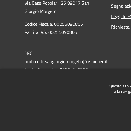
Via Case Popolari, 25 89017 San
Segnalazi
Giorgio Morgeto
Leggi le 
Codice Fiscale: 00255090805
Richiesta
Partita IVA: 00255090805
PEC:
protocollo.sangiorgiomorgeto@asmepec.it
Centralino Unico: 0966-946050
Fax: 0966-946345
Questo sito 
alla navig
RSS
Accessibilità
Privacy
Cookie
Mappa de