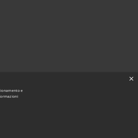
×
nzionamento e
nformazioni
Municipium
Accesso
 San Giorgio Morgeto • Powered by
•
redazione