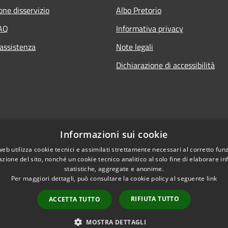
one disservizio
Albo Pretorio
FAQ
Informativa privacy
 assistenza
Note legali
Dichiarazione di accessibilità
Informazioni sui cookie
web utilizza cookie tecnici e assimilati strettamente necessari al corretto fu
azione del sito, nonché un cookie tecnico analitico al solo fine di elaborare i
statistiche, aggregate e anonime.
Per maggiori dettagli, può consultare la cookie policy al seguente
link
RIFIUTA TUTTO
ACCETTA TUTTO
l sito
Copyright © 2026 • Comune di
Extranet
MOSTRA DETTAGLI