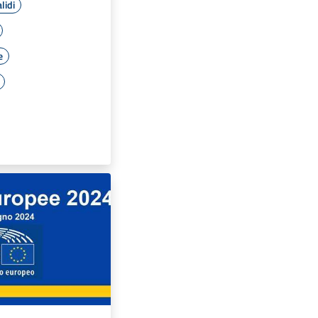
lidi
e