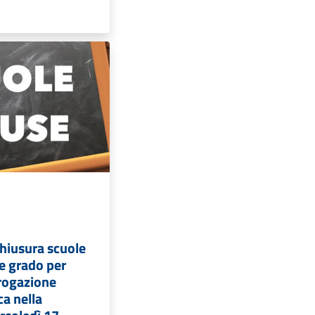
hiusura scuole
 e grado per
erogazione
ca nella