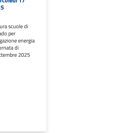
rcoledì 17
25
ura scuole di
ado per
ogazione energia
iornata di
ettembre 2025