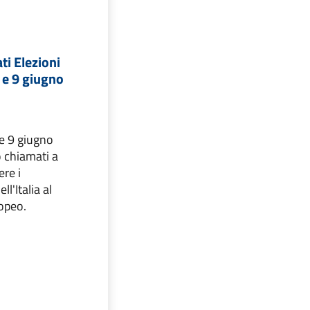
ti Elezioni
 e 9 giugno
 e 9 giugno
 chiamati a
ere i
ll'Italia al
opeo.